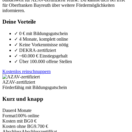
für Oberfranken Bayreuth über weitere Fördermöglichkeiten
informieren.
Deine Vorteile
✓
0 € mit Bildungsgutschein
✓
4 Monate, komplett online
✓
Keine Vorkenntnisse nötig
✓
DEKRA-zertifiziert
✓
~60.000 € Einstiegsgehalt
✓
Über 100.000 offene Stellen
Kostenlos reinschnuppern
AZAV-zertifiziert
Förderfähig mit Bildungsgutschein
Kurz und knapp
Dauer
4 Monate
Format
100% online
Kosten mit BG
0 €
Kosten ohne BG
9.700 €
Abschluss
Abschlusszertifikat