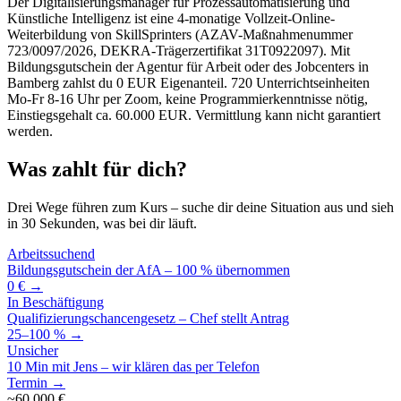
Der Digitalisierungsmanager für Prozessautomatisierung und
Künstliche Intelligenz ist eine 4-monatige Vollzeit-Online-
Weiterbildung von SkillSprinters (AZAV-Maßnahmenummer
723/0097/2026, DEKRA-Trägerzertifikat 31T0922097). Mit
Bildungsgutschein der Agentur für Arbeit oder des Jobcenters in
Bamberg zahlst du 0 EUR Eigenanteil. 720 Unterrichtseinheiten
Mo-Fr 8-16 Uhr per Zoom, keine Programmierkenntnisse nötig,
Einstiegsgehalt ca. 60.000 EUR. Vermittlung kann nicht garantiert
werden.
Was zahlt für dich?
Drei Wege führen zum Kurs – suche dir deine Situation aus und sieh
in 30 Sekunden, was bei dir läuft.
Arbeitssuchend
Bildungsgutschein der AfA – 100 % übernommen
0 € →
In Beschäftigung
Qualifizierungschancengesetz – Chef stellt Antrag
25–100 % →
Unsicher
10 Min mit Jens – wir klären das per Telefon
Termin →
~60.000 €